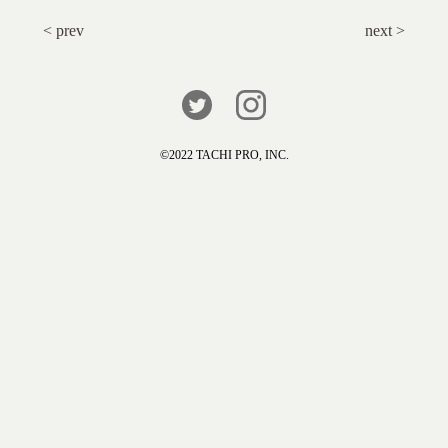
< prev
next >
©️2022 TACHI PRO, INC.