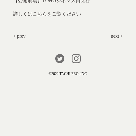
【公開劇場】TOHOシネマズ日比谷
詳しくは
こちら
をご覧ください
< prev
next >
©️2022 TACHI PRO, INC.